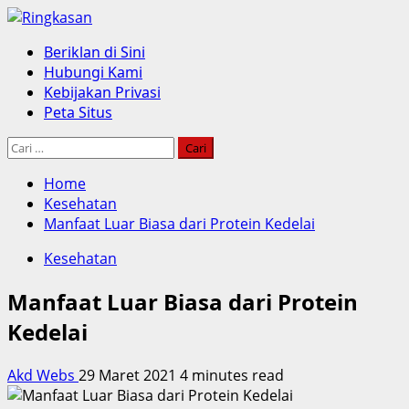
Skip
to
Primary
Beriklan di Sini
content
Menu
Hubungi Kami
Kebijakan Privasi
Peta Situs
Cari
untuk:
Home
Kesehatan
Manfaat Luar Biasa dari Protein Kedelai
Kesehatan
Manfaat Luar Biasa dari Protein
Kedelai
Akd Webs
29 Maret 2021
4 minutes read