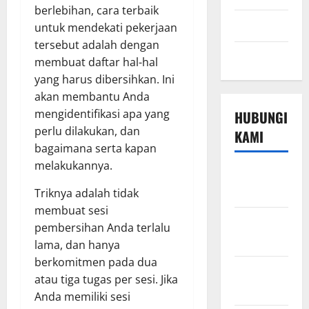
berlebihan, cara terbaik
Technology
untuk mendekati pekerjaan
tersebut adalah dengan
Travel
membuat daftar hal-hal
yang harus dibersihkan. Ini
akan membantu Anda
mengidentifikasi apa yang
HUBUNGI
perlu dilakukan, dan
KAMI
bagaimana serta kapan
melakukannya.
Beriklan di
Sini
Triknya adalah tidak
membuat sesi
Hubungi
pembersihan Anda terlalu
Kami
lama, dan hanya
berkomitmen pada dua
Kebijakan
atau tiga tugas per sesi. Jika
Privasi
Anda memiliki sesi