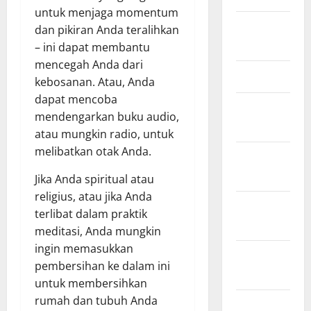
untuk menjaga momentum
Agustus
dan pikiran Anda teralihkan
2024
– ini dapat membantu
mencegah Anda dari
Juli 2024
kebosanan. Atau, Anda
dapat mencoba
Januari
mendengarkan buku audio,
2024
atau mungkin radio, untuk
melibatkan otak Anda.
Desember
2023
Jika Anda spiritual atau
religius, atau jika Anda
November
terlibat dalam praktik
2023
meditasi, Anda mungkin
ingin memasukkan
Oktober
pembersihan ke dalam ini
2023
untuk membersihkan
rumah dan tubuh Anda
Juli 2023