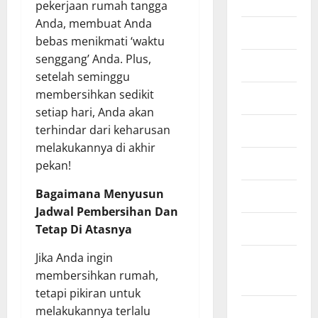
Fintech
pekerjaan rumah tangga
Anda, membuat Anda
Industri
bebas menikmati ‘waktu
senggang’ Anda. Plus,
Infografis
setelah seminggu
membersihkan sedikit
Infrastruktur
setiap hari, Anda akan
Kesehatan
terhindar dari keharusan
melakukannya di akhir
Lifestyle
pekan!
Bagaimana Menyusun
Otomotif
Jadwal Pembersihan Dan
Properti
Tetap Di Atasnya
Jika Anda ingin
Ringkasan
membersihkan rumah,
Berita
tetapi pikiran untuk
Sport
melakukannya terlalu