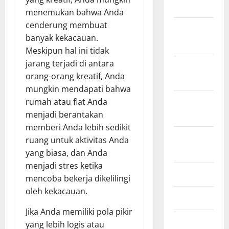
2022
menemukan bahwa Anda
cenderung membuat
Desember
banyak kekacauan.
2021
Meskipun hal ini tidak
jarang terjadi di antara
November
orang-orang kreatif, Anda
2021
mungkin mendapati bahwa
September
rumah atau flat Anda
2021
menjadi berantakan
memberi Anda lebih sedikit
Agustus
ruang untuk aktivitas Anda
2021
yang biasa, dan Anda
menjadi stres ketika
Juli 2021
mencoba bekerja dikelilingi
oleh kekacauan.
Juni 2021
Jika Anda memiliki pola pikir
Mei 2021
yang lebih logis atau