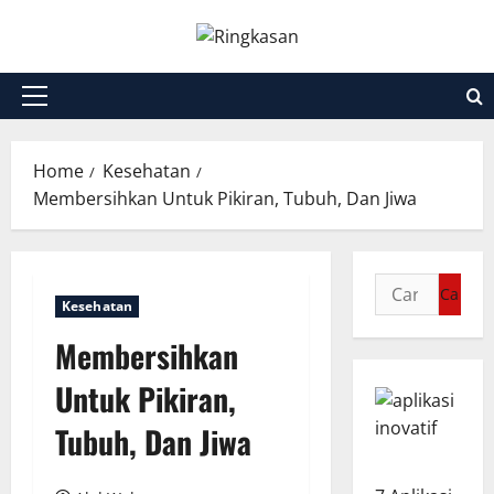
Skip
to
content
Primary
Menu
Home
Kesehatan
Membersihkan Untuk Pikiran, Tubuh, Dan Jiwa
Cari
Kesehatan
untuk:
Membersihkan
Untuk Pikiran,
Tubuh, Dan Jiwa