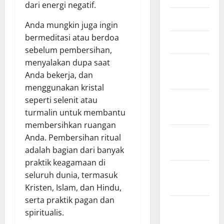
dari energi negatif.
Juni 2023
Anda mungkin juga ingin
bermeditasi atau berdoa
Maret 2023
sebelum pembersihan,
menyalakan dupa saat
Februari
Anda bekerja, dan
2023
menggunakan kristal
Januari
seperti selenit atau
2023
turmalin untuk membantu
membersihkan ruangan
Desember
Anda. Pembersihan ritual
2022
adalah bagian dari banyak
praktik keagamaan di
November
seluruh dunia, termasuk
2022
Kristen, Islam, dan Hindu,
serta praktik pagan dan
Oktober
spiritualis.
2022