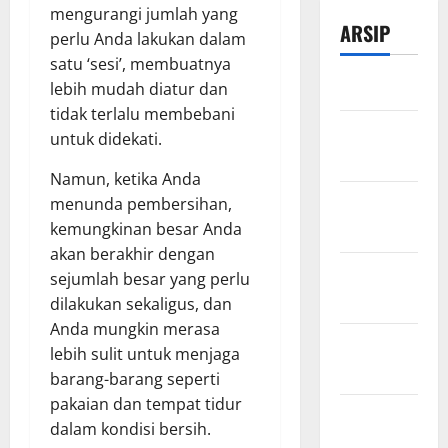
mengurangi jumlah yang
ARSIP
perlu Anda lakukan dalam
satu ‘sesi’, membuatnya
Maret 2026
lebih mudah diatur dan
tidak terlalu membebani
Februari
untuk didekati.
2026
Namun, ketika Anda
Desember
menunda pembersihan,
2025
kemungkinan besar Anda
akan berakhir dengan
November
sejumlah besar yang perlu
2025
dilakukan sekaligus, dan
Anda mungkin merasa
Oktober
lebih sulit untuk menjaga
2025
barang-barang seperti
pakaian dan tempat tidur
Agustus
dalam kondisi bersih.
2025