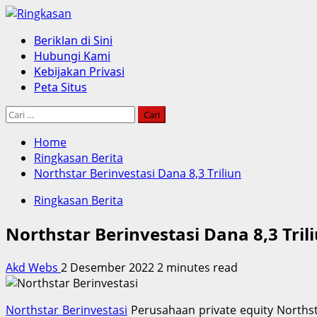
Skip
to
Primary
Beriklan di Sini
content
Menu
Hubungi Kami
Kebijakan Privasi
Peta Situs
Cari
untuk:
Home
Ringkasan Berita
Northstar Berinvestasi Dana 8,3 Triliun
Ringkasan Berita
Northstar Berinvestasi Dana 8,3 Tril
Akd Webs
2 Desember 2022
2 minutes read
Northstar Berinvestasi
Perusahaan private equity Norths