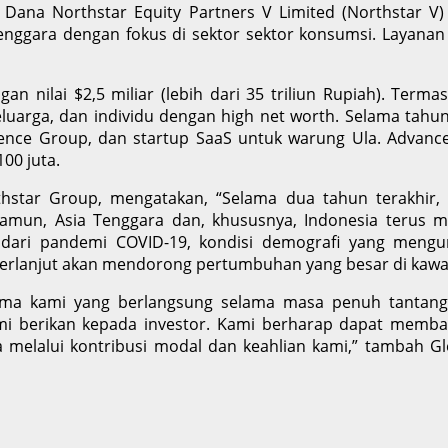
ah. Dana Northstar Equity Partners V Limited (Northstar 
enggara dengan fokus di sektor sektor konsumsi. Layanan
ngan nilai $2,5 miliar (lebih dari 35 triliun Rupiah). Te
 keluarga, dan individu dengan high net worth. Selama tahu
igence Group, dan startup SaaS untuk warung Ula. Advance
00 juta.
star Group, mengatakan, “Selama dua tahun terakhir, kit
amun, Asia Tenggara dan, khususnya, Indonesia terus 
 dari pandemi COVID-19, kondisi demografi yang mengu
us berlanjut akan mendorong pertumbuhan yang besar di kawa
lima kami yang berlangsung selama masa penuh tantanga
kami berikan kepada investor. Kami berharap dapat memb
elalui kontribusi modal dan keahlian kami,” tambah Gl