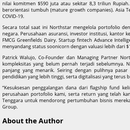
nilai komitmen $590 juta atau sekitar 8,3 triliun Rupi
berorientasi tumbuh (mature growth companies). Asia T
COVID-19.
Secara total saat ini Northstar mengelola portofolio de
negara. Perusahaan asuransi, investor institusi, kantor
FMCG Greenfields Dairy. Startup fintech Advance Intell
menyandang status soonicorn dengan valuasi lebih dari $1
Patrick Walujo, Co-Founder dan Managing Partner North
kompleksitas yang belum pernah terjadi sebelumnya. N
panjang yang menarik. Seiring dengan pulihnya pasar
pendidikan yang lebih tinggi, serta digitalisasi yang ter
“Kesuksesan penggalangan dana dari flagship fund ke
perusahaan portofolio kami, serta return yang telah 
Tenggara untuk mendorong pertumbuhan bisnis mereka m
Group.
About the Author