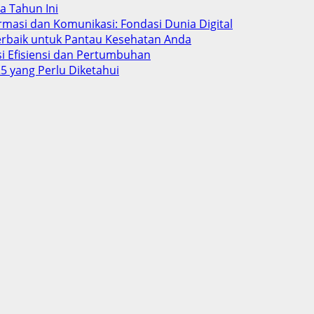
ba Tahun Ini
rmasi dan Komunikasi: Fondasi Dunia Digital
Terbaik untuk Pantau Kesehatan Anda
si Efisiensi dan Pertumbuhan
5 yang Perlu Diketahui