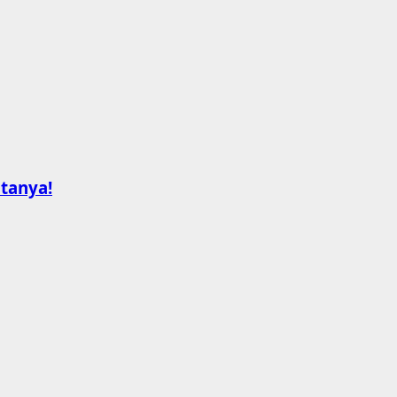
atanya!