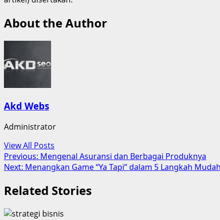
About the Author
Akd Webs
Administrator
View All Posts
Post
Previous:
Mengenal Asuransi dan Berbagai Produknya
Next:
Menangkan Game “Ya Tapi” dalam 5 Langkah Muda
navigation
Related Stories