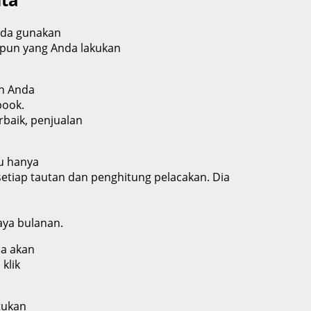
Anda gunakan
pun yang Anda lakukan
an Anda
book.
baik, penjualan
u hanya
iap tautan dan penghitung pelacakan. Dia
aya bulanan.
a akan
klik
tukan