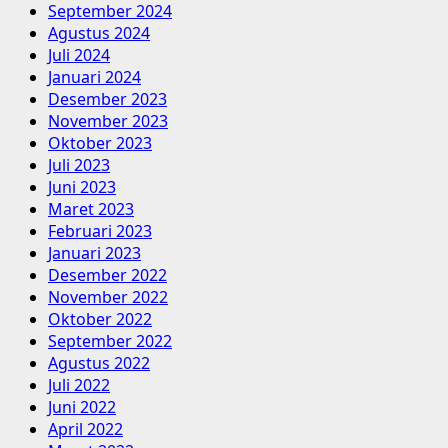
September 2024
Agustus 2024
Juli 2024
Januari 2024
Desember 2023
November 2023
Oktober 2023
Juli 2023
Juni 2023
Maret 2023
Februari 2023
Januari 2023
Desember 2022
November 2022
Oktober 2022
September 2022
Agustus 2022
Juli 2022
Juni 2022
April 2022