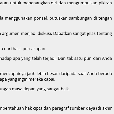
patan untuk menenangkan diri dan mengumpulkan pikiran
 Anda menggunakan ponsel, putuskan sambungan di tengah
 argumen menjadi diskusi. Dapatkan sangat jelas tentang
a dari hasil percakapan.
hadap apa yang telah terjadi. Dan tak satu pun dari Anda
encapainya jauh lebih besar daripada saat Anda berada
apa yang ingin mereka capai.
ungan masa depan yang sangat baik.
emberitahuan hak cipta dan paragraf sumber daya (di akhir