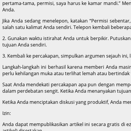
pertama-tama, permisi, saya harus ke kamar mandi.” M
Anda.
Jika Anda sedang menelepon, katakan “Permisi sebentar
salah satu kalimat Anda sendiri. Telepon kembali bebera
2. Gunakan waktu istirahat Anda untuk berpikir. Putusk
tujuan Anda sendiri.
3. Kembali ke percakapan, simpulkan argumen sejauh ini, 
Langkah-langkah ini berhasil karena memberi Anda masing
perlu kehilangan muka atau terlihat lemah atau bertindak 
Saat Anda mendekati percakapan apa pun dengan memper
dalam perdebatan sengit. Ketika Anda menanyakan tujuan
Ketika Anda menciptakan diskusi yang produktif, Anda m
Izin:
Anda dapat mempublikasikan artikel ini secara gratis di 
artikel) disertakan.