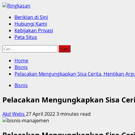
Skip
to
Primary
Beriklan di Sini
content
Menu
Hubungi Kami
Kebijakan Privasi
Peta Situs
Cari
untuk:
Home
Bisnis
Pelacakan Mengungkapkan Sisa Cerita, Hentikan A
Bisnis
Pelacakan Mengungkapkan Sisa Cer
Akd Webs
27 April 2022
3 minutes read
Pelacakan Mengungkapkan Sisa Cer