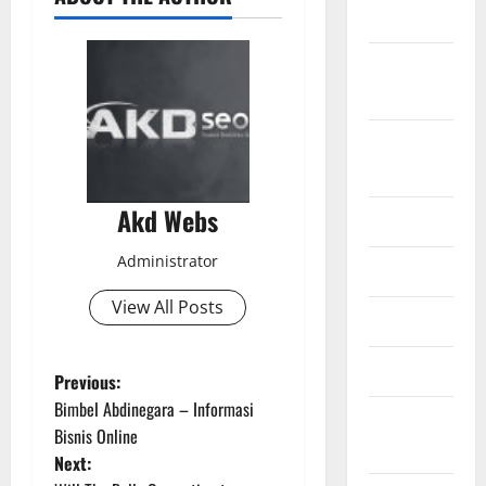
2022
September
2022
Agustus
2022
Akd Webs
Juli 2022
Administrator
Juni 2022
View All Posts
April 2022
Maret 2022
P
Previous:
Bimbel Abdinegara – Informasi
Februari
o
Bisnis Online
2022
Next:
s