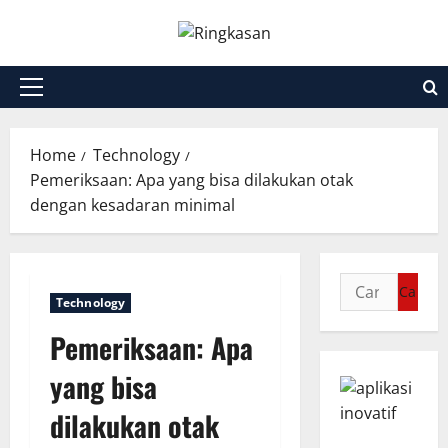
Skip
to
content
Primary
Menu
Home
Technology
Pemeriksaan: Apa yang bisa dilakukan otak
dengan kesadaran minimal
Cari
Technology
untuk:
Pemeriksaan: Apa
yang bisa
dilakukan otak