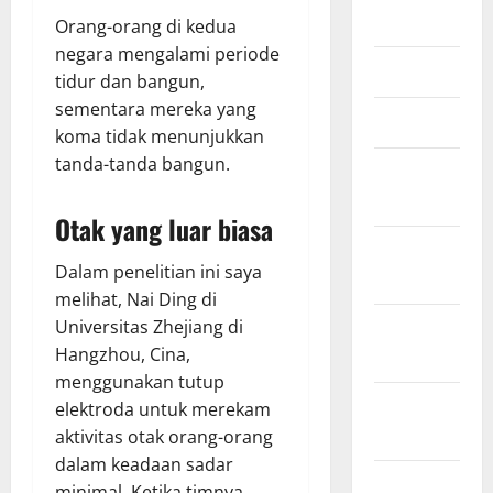
2025
Orang-orang di kedua
negara mengalami periode
Mei 2025
tidur dan bangun,
sementara mereka yang
Maret 2025
koma tidak menunjukkan
tanda-tanda bangun.
Januari
2025
Otak yang luar biasa
Desember
Dalam penelitian ini saya
2024
melihat, Nai Ding di
Universitas Zhejiang di
November
Hangzhou, Cina,
2024
menggunakan tutup
Oktober
elektroda untuk merekam
2024
aktivitas otak orang-orang
dalam keadaan sadar
September
minimal. Ketika timnya