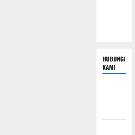
Sport
Technology
Travel
HUBUNGI
KAMI
Beriklan di
Sini
Hubungi
Kami
Kebijakan
Privasi