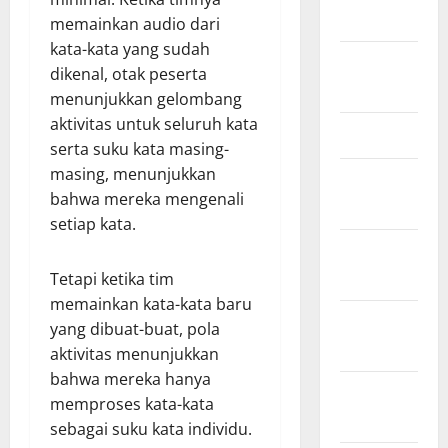
2024
memainkan audio dari
kata-kata yang sudah
Agustus
dikenal, otak peserta
2024
menunjukkan gelombang
aktivitas untuk seluruh kata
Juli 2024
serta suku kata masing-
masing, menunjukkan
Januari
bahwa mereka mengenali
2024
setiap kata.
Desember
2023
Tetapi ketika tim
memainkan kata-kata baru
November
yang dibuat-buat, pola
2023
aktivitas menunjukkan
bahwa mereka hanya
Oktober
memproses kata-kata
2023
sebagai suku kata individu.