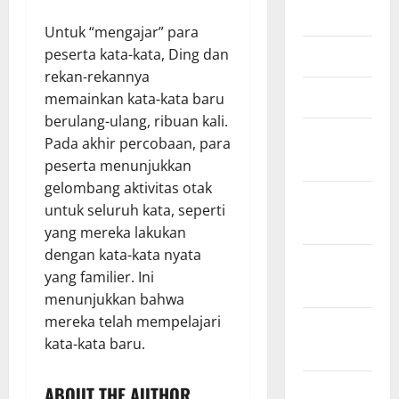
Juli 2023
Untuk “mengajar” para
peserta kata-kata, Ding dan
Juni 2023
rekan-rekannya
Maret 2023
memainkan kata-kata baru
berulang-ulang, ribuan kali.
Februari
Pada akhir percobaan, para
2023
peserta menunjukkan
gelombang aktivitas otak
Januari
untuk seluruh kata, seperti
2023
yang mereka lakukan
dengan kata-kata nyata
Desember
yang familier. Ini
2022
menunjukkan bahwa
mereka telah mempelajari
November
kata-kata baru.
2022
Oktober
ABOUT THE AUTHOR