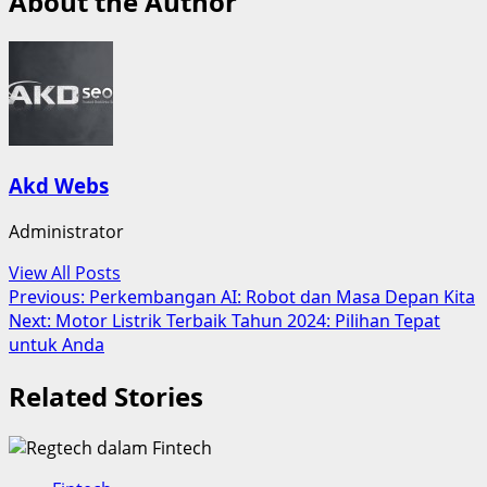
About the Author
Akd Webs
Administrator
View All Posts
Post
Previous:
Perkembangan AI: Robot dan Masa Depan Kita
Next:
Motor Listrik Terbaik Tahun 2024: Pilihan Tepat
navigation
untuk Anda
Related Stories