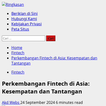
Skip
to
Primary
Beriklan di Sini
content
Menu
Hubungi Kami
Kebijakan Privasi
Peta Situs
Cari
untuk:
Home
Fintech
Perkembangan Fintech di Asia: Kesempatan dan
Tantangan
Fintech
Perkembangan Fintech di Asia:
Kesempatan dan Tantangan
Akd Webs
24 September 2024
6 minutes read