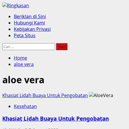
Skip
to
Primary
Beriklan di Sini
content
Menu
Hubungi Kami
Kebijakan Privasi
Peta Situs
Cari
untuk:
Home
aloe vera
aloe vera
Khasiat Lidah Buaya Untuk Pengobatan
Kesehatan
Khasiat Lidah Buaya Untuk Pengobatan