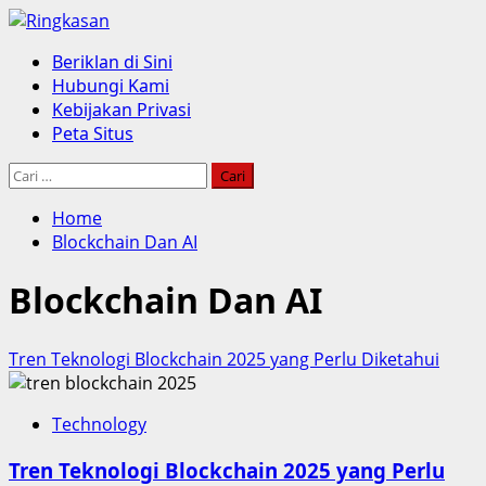
Skip
to
Primary
Beriklan di Sini
content
Menu
Hubungi Kami
Kebijakan Privasi
Peta Situs
Cari
untuk:
Home
Blockchain Dan AI
Blockchain Dan AI
Tren Teknologi Blockchain 2025 yang Perlu Diketahui
Technology
Tren Teknologi Blockchain 2025 yang Perlu