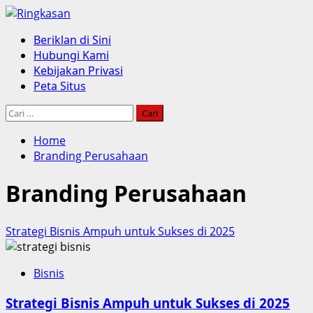
Skip
to
Primary
Beriklan di Sini
content
Menu
Hubungi Kami
Kebijakan Privasi
Peta Situs
Cari
untuk:
Home
Branding Perusahaan
Branding Perusahaan
Strategi Bisnis Ampuh untuk Sukses di 2025
Bisnis
Strategi Bisnis Ampuh untuk Sukses di 2025