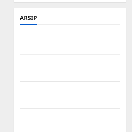
ARSIP
Maret 2026
Februari 2026
Desember 2025
November 2025
Oktober 2025
Agustus 2025
Mei 2025
Maret 2025