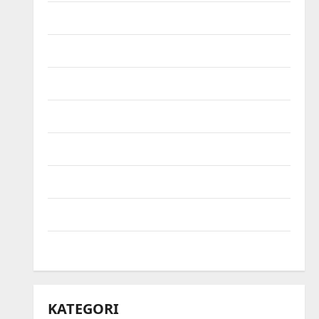
September 2021
Agustus 2021
Juli 2021
Juni 2021
Mei 2021
April 2021
Maret 2021
Mei 2020
KATEGORI