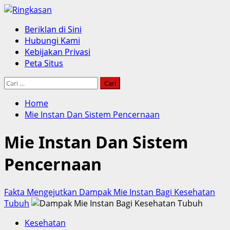
Skip
to
Primary
Beriklan di Sini
content
Menu
Hubungi Kami
Kebijakan Privasi
Peta Situs
Cari
untuk:
Home
Mie Instan Dan Sistem Pencernaan
Mie Instan Dan Sistem
Pencernaan
Fakta Mengejutkan Dampak Mie Instan Bagi Kesehatan
Tubuh
Kesehatan