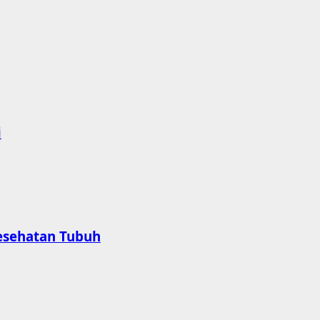
i
esehatan Tubuh