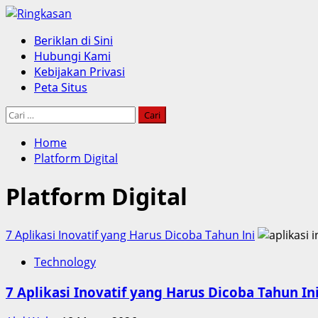
Skip
to
Primary
Beriklan di Sini
content
Menu
Hubungi Kami
Kebijakan Privasi
Peta Situs
Cari
untuk:
Home
Platform Digital
Platform Digital
7 Aplikasi Inovatif yang Harus Dicoba Tahun Ini
Technology
7 Aplikasi Inovatif yang Harus Dicoba Tahun In