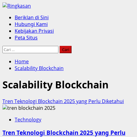
Skip
to
Primary
Beriklan di Sini
content
Menu
Hubungi Kami
Kebijakan Privasi
Peta Situs
Cari
untuk:
Home
Scalability Blockchain
Scalability Blockchain
Tren Teknologi Blockchain 2025 yang Perlu Diketahui
Technology
Tren Teknologi Blockchain 2025 yang Perlu