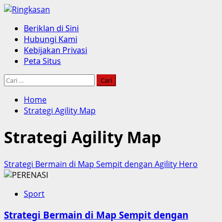
Skip
to
Primary
Beriklan di Sini
content
Menu
Hubungi Kami
Kebijakan Privasi
Peta Situs
Cari
untuk:
Home
Strategi Agility Map
Strategi Agility Map
Strategi Bermain di Map Sempit dengan Agility Hero
Sport
Strategi Bermain di Map Sempit dengan