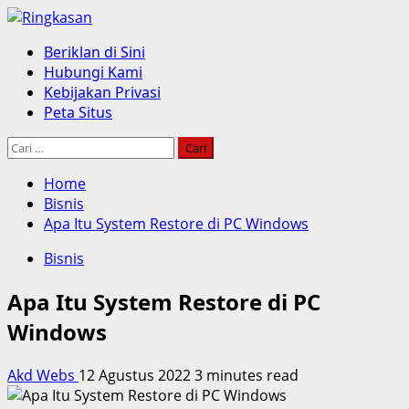
Skip
to
Primary
Beriklan di Sini
content
Menu
Hubungi Kami
Kebijakan Privasi
Peta Situs
Cari
untuk:
Home
Bisnis
Apa Itu System Restore di PC Windows
Bisnis
Apa Itu System Restore di PC
Windows
Akd Webs
12 Agustus 2022
3 minutes read