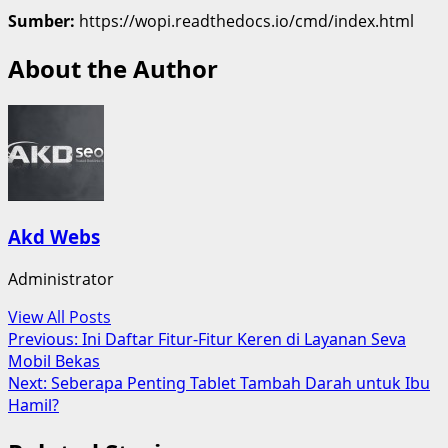
Sumber:
https://wopi.readthedocs.io/cmd/index.html
About the Author
Akd Webs
Administrator
View All Posts
Post
Previous:
Ini Daftar Fitur-Fitur Keren di Layanan Seva
Mobil Bekas
navigation
Next:
Seberapa Penting Tablet Tambah Darah untuk Ibu
Hamil?