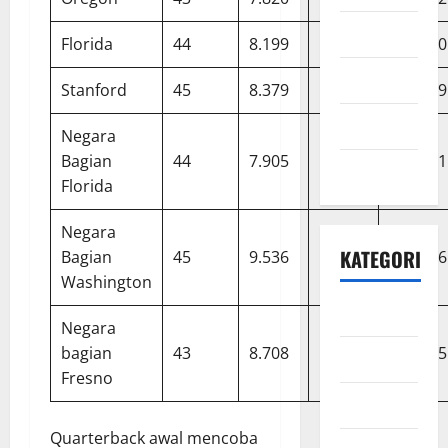
Mei 2021
Florida
44
8.199
13.761
108.270
April 2021
Stanford
45
8.379
13.965
103.199
Maret 2021
Negara
Bagian
44
7.905
13.434
105.701
Mei 2020
Florida
Negara
KATEGORI
Bagian
45
9.536
16.068
117.716
Washington
Bisnis
Negara
bagian
43
8.708
14.764
113.005
Ekonomi
Fresno
Energi
Quarterback awal mencoba