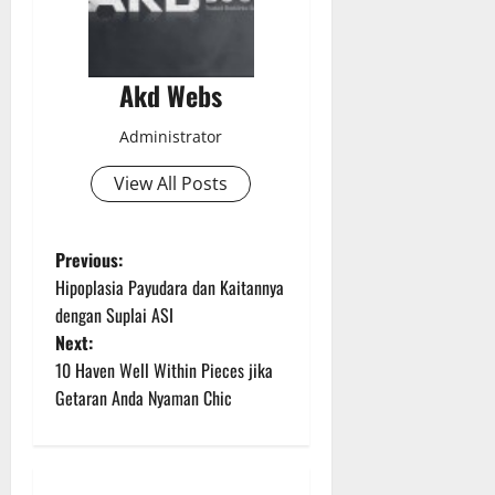
Akd Webs
Administrator
View All Posts
P
Previous:
Hipoplasia Payudara dan Kaitannya
o
dengan Suplai ASI
Next:
s
10 Haven Well Within Pieces jika
t
Getaran Anda Nyaman Chic
n