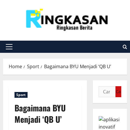
Skip
to
content
Primary
Menu
Home
Sport
Bagaimana BYU Menjadi ‘QB U’
Cari
Sport
untuk:
Bagaimana BYU
Menjadi ‘QB U’