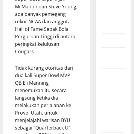
Agustus
McMahon dan Steve Young,
2025
ada banyak pemegang
rekor NCAA dan anggota
Mei 2025
Hall of Fame Sepak Bola
Perguruan Tinggi di antara
Maret 2025
peringkat kelulusan
Cougars.
Januari
2025
Tidak kurang otoritas dari
Desember
dua kali Super Bowl MVP
2024
QB Eli Manning
menemukan itu secara
November
langsung ketika dia
2024
melakukan perjalanan ke
Provo, Utah, untuk
Oktober
menjelajahi warisan BYU
2024
sebagai “Quarterback U”