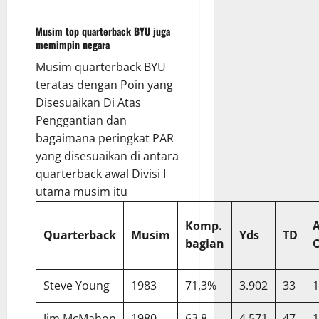
Musim top quarterback BYU juga
memimpin negara
Musim quarterback BYU
teratas dengan Poin yang
Disesuaikan Di Atas
Penggantian dan
bagaimana peringkat PAR
yang disesuaikan di antara
quarterback awal Divisi I
utama musim itu
Komp.
A
Quarterback
Musim
Yds
TD
bagian
Steve Young
1983
71,3%
3.902
33
1
Jim McMahon
1980
63.8
4,571
47
1