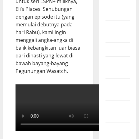
untuk seri ESPN+ miliknya,
September
Eli’s Places. Sehubungan
2024
dengan episode itu (yang
memulai debutnya pada
Agustus
hari Rabu), kami ingin
2024
menggali angka-angka di
balik kebangkitan luar biasa
Juli 2024
dari dinasti yang lewat di
bawah bayang-bayang
Januari
Pegunungan Wasatch.
2024
Desember
2023
November
2023
Oktober
2023