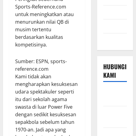
Sports-Reference.com
Sport
untuk meningkatkan atau
menurunkan nilai QB di
Technology
musim tertentu
berdasarkan kualitas
Travel
kompetisinya.
Sumber: ESPN, sports-
HUBUNGI
reference.com
KAMI
Kami tidak akan
mengharapkan kesuksesan
Beriklan di
udara spektakuler seperti
Sini
itu dari sekolah agama
swasta di luar Power Five
Hubungi
dengan sedikit kesuksesan
Kami
sepakbola sebelum tahun
1970-an. Jadi apa yang
Kebijakan