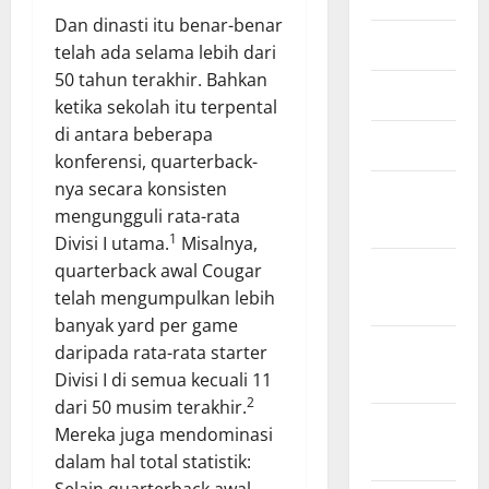
Dan dinasti itu benar-benar
Juli 2023
telah ada selama lebih dari
50 tahun terakhir. Bahkan
Juni 2023
ketika sekolah itu terpental
di antara beberapa
Maret 2023
konferensi, quarterback-
nya secara konsisten
Februari
mengungguli rata-rata
2023
1
Divisi I utama.
Misalnya,
quarterback awal Cougar
Januari
telah mengumpulkan lebih
2023
banyak yard per game
Desember
daripada rata-rata starter
2022
Divisi I di semua kecuali 11
2
dari 50 musim terakhir.
November
Mereka juga mendominasi
2022
dalam hal total statistik:
Selain quarterback awal