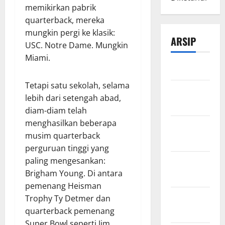
memikirkan pabrik
quarterback, mereka
mungkin pergi ke klasik:
ARSIP
USC. Notre Dame. Mungkin
Miami.
Maret 2026
Tetapi satu sekolah, selama
Februari
lebih dari setengah abad,
2026
diam-diam telah
menghasilkan beberapa
Desember
musim quarterback
2025
perguruan tinggi yang
paling mengesankan:
November
Brigham Young. Di antara
2025
pemenang Heisman
Oktober
Trophy Ty Detmer dan
2025
quarterback pemenang
Super Bowl seperti Jim