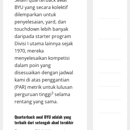
Oktober
BYU yang secara kolektif
2022
dilemparkan untuk
penyelesaian, yard, dan
September
touchdown lebih banyak
2022
daripada starter program
Divisi I utama lainnya sejak
Agustus
1970, mereka
2022
menyelesaikan kompetisi
dalam poin yang
Juli 2022
disesuaikan dengan jadwal
Juni 2022
kami di atas penggantian
(PAR) metrik untuk lulusan
April 2022
3
perguruan tinggi
selama
rentang yang sama.
Maret 2022
Quarterback awal BYU adalah yang
Februari
terbaik dari setengah abad terakhir
2022