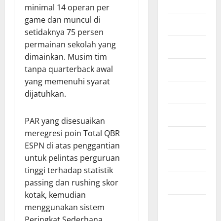
Finansial
minimal 14 operan per
game dan muncul di
Fintech
setidaknya 75 persen
permainan sekolah yang
Industri
dimainkan. Musim tim
tanpa quarterback awal
Infografis
yang memenuhi syarat
Infrastruktur
dijatuhkan.
Kesehatan
PAR yang disesuaikan
meregresi poin Total QBR
Lifestyle
ESPN di atas penggantian
untuk pelintas perguruan
Otomotif
tinggi terhadap statistik
passing dan rushing skor
Properti
kotak, kemudian
Ringkasan
menggunakan sistem
Berita
Peringkat Sederhana