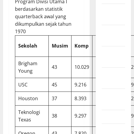
Program Divisi Utama I
berdasarkan statistik
Januari
quarterback awal yang
2022
dikumpulkan sejak tahun
1970
Desember
2021
Sekolah
Musim
Komp
Ke
Yard
November
2021
Brigham
43
10.029
16.206
134.762
Young
September
2021
USC
45
9.216
14.964
117.279
Agustus
Houston
37
8.393
13.880
104.162
2021
Teknologi
38
9.297
15,057
109.319
Juli 2021
Texas
Juni 2021
Oregon
43
7.820
13,629
100.762