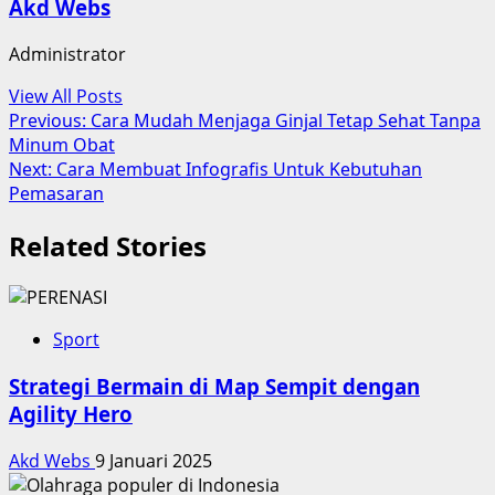
Akd Webs
Administrator
View All Posts
Post
Previous:
Cara Mudah Menjaga Ginjal Tetap Sehat Tanpa
Minum Obat
navigation
Next:
Cara Membuat Infografis Untuk Kebutuhan
Pemasaran
Related Stories
Sport
Strategi Bermain di Map Sempit dengan
Agility Hero
Akd Webs
9 Januari 2025