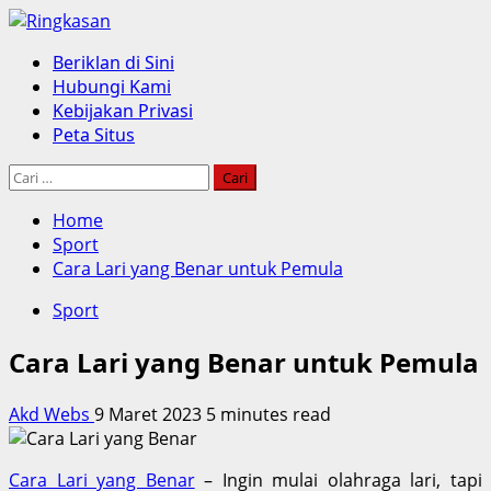
Skip
to
Primary
Beriklan di Sini
content
Menu
Hubungi Kami
Kebijakan Privasi
Peta Situs
Cari
untuk:
Home
Sport
Cara Lari yang Benar untuk Pemula
Sport
Cara Lari yang Benar untuk Pemula
Akd Webs
9 Maret 2023
5 minutes read
Cara Lari yang Benar
– Ingin mulai olahraga lari, tapi