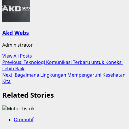
Akd Webs
Administrator
View All Posts
Post
Previous:
Teknologi Komunikasi Terbaru untuk Koneksi
Lebih Baik
navigation
Next:
Bagaimana Lingkungan Mempengaruhi Kesehatan
Kita
Related Stories
Otomotif