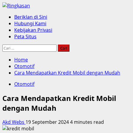
Skip
to
Primary
Beriklan di Sini
content
Menu
Hubungi Kami
Kebijakan Privasi
Peta Situs
Cari
untuk:
Home
Otomotif
Cara Mendapatkan Kredit Mobil dengan Mudah
Otomotif
Cara Mendapatkan Kredit Mobil
dengan Mudah
Akd Webs
19 September 2024
4 minutes read