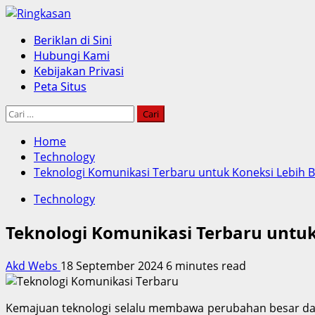
Skip
to
Primary
Beriklan di Sini
content
Menu
Hubungi Kami
Kebijakan Privasi
Peta Situs
Cari
untuk:
Home
Technology
Teknologi Komunikasi Terbaru untuk Koneksi Lebih B
Technology
Teknologi Komunikasi Terbaru untuk
Akd Webs
18 September 2024
6 minutes read
Kemajuan teknologi selalu membawa perubahan besar da