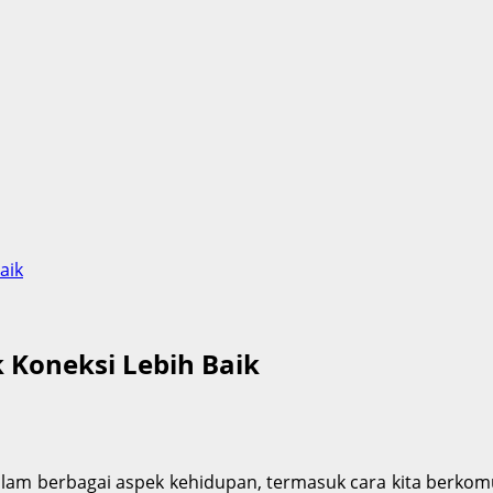
aik
 Koneksi Lebih Baik
lam berbagai aspek kehidupan, termasuk cara kita berko