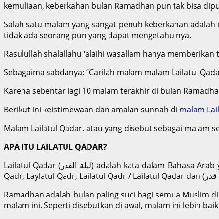
kemuliaan, keberkahan bulan Ramadhan pun tak bisa dipun
Salah satu malam yang sangat penuh keberkahan adalah ma
tidak ada seorang pun yang dapat mengetahuinya.
Rasulullah shalallahu ‘alaihi wasallam hanya memberikan 
Sebagaima sabdanya: “Carilah malam malam Lailatul Qada
Karena sebentar lagi 10 malam terakhir di bulan Ramadha
Berikut ini keistimewaan dan amalan sunnah di
malam Lail
Malam Lailatul Qadar. atau yang disebut sebagai malam 
APA ITU LAILATUL QADAR?
Lailatul Qadar (لیلة القدر) adalah kata dalam Bahasa Arab yang berarti Malam Kemuliaan / Malam Keputusan dalam Bahasa Indonesia. Malam ini juga dikenal sebagai Laylat al
Ramadhan adalah bulan paling suci bagi semua Muslim di
malam ini. Seperti disebutkan di awal, malam ini lebih bai