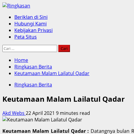
Skip
to
Primary
Beriklan di Sini
content
Menu
Hubungi Kami
Kebijakan Privasi
Peta Situs
Cari
untuk:
Home
Ringkasan Berita
Keutamaan Malam Lailatul Qadar
Ringkasan Berita
Keutamaan Malam Lailatul Qadar
Akd Webs
22 April 2021
9 minutes read
Keutamaan Malam Lailatul Qadar :
Datangnya bulan Ra