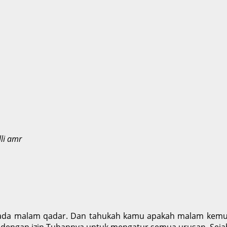
lli amr
da malam qadar. Dan tahukah kamu apakah malam kemulia
) dengan izin Tuhannya untuk mengatur semua urusan. Sejaht