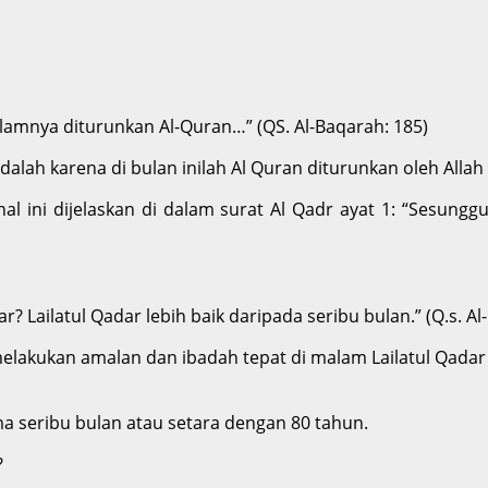
alamnya diturunkan Al-Quran…” (QS. Al-Baqarah: 185)
alah karena di bulan inilah Al Quran diturunkan oleh All
hal ini dijelaskan di dalam surat Al Qadr ayat 1: “Sesu
r? Lailatul Qadar lebih baik daripada seribu bulan.” (Q.s. Al
lakukan amalan dan ibadah tepat di malam Lailatul Qadar
ma seribu bulan atau setara dengan 80 tahun.
?