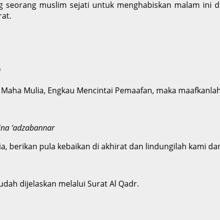
 seorang muslim sejati untuk menghabiskan malam ini d
at.
i
 Maha Mulia, Engkau Mencintai Pemaafan, maka maafkanlah
ina ‘adzabannar
, berikan pula kebaikan di akhirat dan lindungilah kami dar
dah dijelaskan melalui Surat Al Qadr.