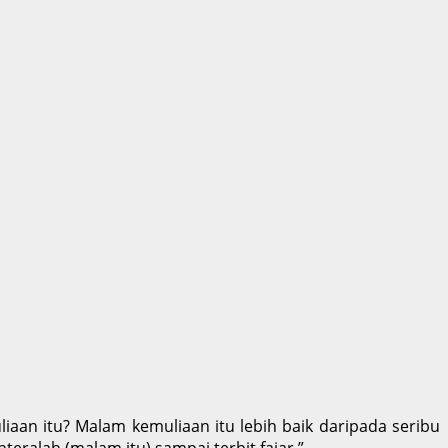
an itu? Malam kemuliaan itu lebih baik daripada seribu
eralah (malam itu) sampai terbit fajar.”