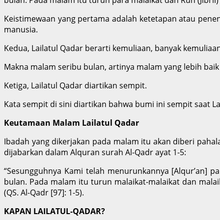
Keistimewaan yang pertama adalah ketetapan atau penen
manusia.
Kedua, Lailatul Qadar berarti kemuliaan, banyak kemuliaa
Makna malam seribu bulan, artinya malam yang lebih bai
Ketiga, Lailatul Qadar diartikan sempit.
Kata sempit di sini diartikan bahwa bumi ini sempit saat 
Keutamaan Malam Lailatul Qadar
Ibadah yang dikerjakan pada malam itu akan diberi pahal
dijabarkan dalam Alquran surah Al-Qadr ayat 1-5:
“Sesungguhnya Kami telah menurunkannya [Alqur’an] pa
bulan. Pada malam itu turun malaikat-malaikat dan malaik
(QS. Al-Qadr [97]: 1-5).
KAPAN LAILATUL-QADAR?