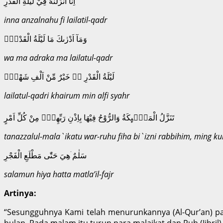
اِنَّآ اَنْزَلْنٰهُ فِيْ لَيْلَةِ الْقَدْرِ
inna anzalnahu fi lailatil-qadr
وَمَآ اَدْرٰىكَ مَا لَيْلَةُ الْقَدْرِۗ
wa ma adraka ma lailatul-qadr
لَيْلَةُ الْقَدْرِ ەۙ خَيْرٌ مِّنْ اَلْفِ شَهْرٍۗ
lailatul-qadri khairum min alfi syahr
تَنَزَّلُ الْمَلٰۤىِٕكَةُ وَالرُّوْحُ فِيْهَا بِاِذْنِ رَبِّهِمْۚ مِنْ كُلِّ اَمْرٍ
tanazzalul-mala`ikatu war-ruhu fiha bi`izni rabbihim, ming ku
سَلٰمٌ ۛهِيَ حَتّٰى مَطْلَعِ الْفَجْرِ
salamun hiya hatta matla’il-fajr
Artinya:
“Sesungguhnya Kami telah menurunkannya (Al-Qur’an) pa
bulan. Pada malam itu turun para malaikat dan Ruh (Jibril