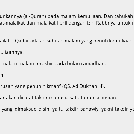
urunkannya (al-Quran) pada malam kemuliaan. Dan tahuka
kat-malaikat dan malaikat Jibril dengan izin Rabbnya untu
Lailatul Qadar adalah sebuah malam yang penuh kemuliaan.
uliaannya.
i malam-malam terakhir pada bulan ramadhan.
an
 urusan yang penuh hikmah” (QS. Ad Dukhan: 4).
 akan dicatat takdir manusia satu tahun ke depan.
yang dimaksud disini yaitu takdir sanawiy, yakni takdir y