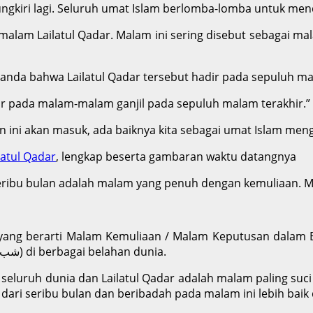
gkiri lagi. Seluruh umat Islam berlomba-lomba untuk mend
lam Lailatul Qadar. Malam ini sering disebut sebagai mal
tanda bahwa Lailatul Qadar tersebut hadir pada sepuluh ma
r pada malam-malam ganjil pada sepuluh malam terakhir.”
n ini akan masuk, ada baiknya kita sebagai umat Islam men
atul Qadar
, lengkap beserta gambaran waktu datangnya
seribu bulan adalah malam yang penuh dengan kemuliaan. 
Qadr, Laylatul Qadr, Lailatul Qadr / Lailatul Qadar dan (شب قدر) di berbagai belahan dunia.
 seluruh dunia dan Lailatul Qadar adalah malam paling s
k dari seribu bulan dan beribadah pada malam ini lebih baik