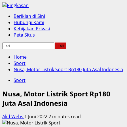
Skip
to
Primary
Beriklan di Sini
content
Menu
Hubungi Kami
Kebijakan Privasi
Peta Situs
Cari
untuk:
Home
Sport
Nusa, Motor Listrik Sport Rp180 Juta Asal Indonesia
Sport
Nusa, Motor Listrik Sport Rp180
Juta Asal Indonesia
Akd Webs
1 Juni 2022
2 minutes read