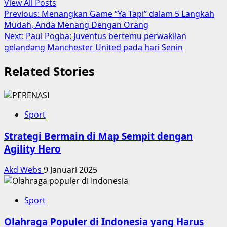
View All Posts
Post
Previous:
Menangkan Game “Ya Tapi” dalam 5 Langkah
Mudah, Anda Menang Dengan Orang
navigation
Next:
Paul Pogba: Juventus bertemu perwakilan
gelandang Manchester United pada hari Senin
Related Stories
Sport
Strategi Bermain di Map Sempit dengan
Agility Hero
Akd Webs
9 Januari 2025
Sport
Olahraga Populer di Indonesia yang Harus