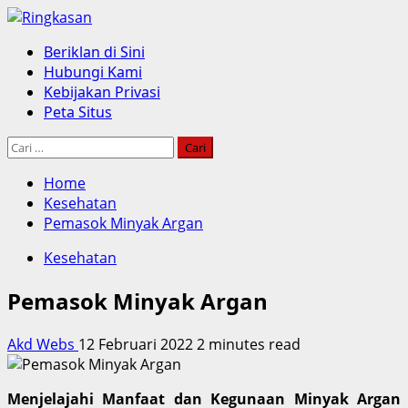
Skip
to
Primary
Beriklan di Sini
content
Menu
Hubungi Kami
Kebijakan Privasi
Peta Situs
Cari
untuk:
Home
Kesehatan
Pemasok Minyak Argan
Kesehatan
Pemasok Minyak Argan
Akd Webs
12 Februari 2022
2 minutes read
Menjelajahi Manfaat dan Kegunaan Minyak Argan