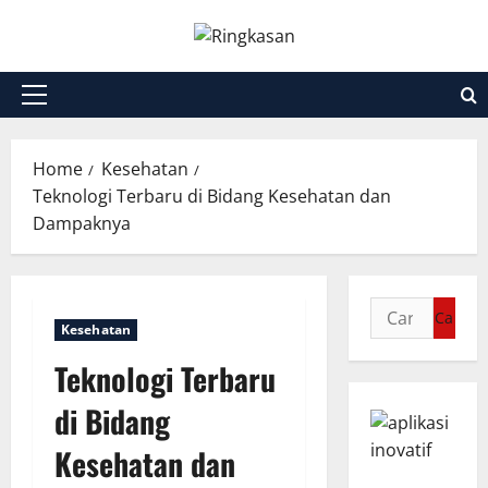
Skip
to
content
Primary
Menu
Home
Kesehatan
Teknologi Terbaru di Bidang Kesehatan dan
Dampaknya
Cari
Kesehatan
untuk:
Teknologi Terbaru
di Bidang
Kesehatan dan