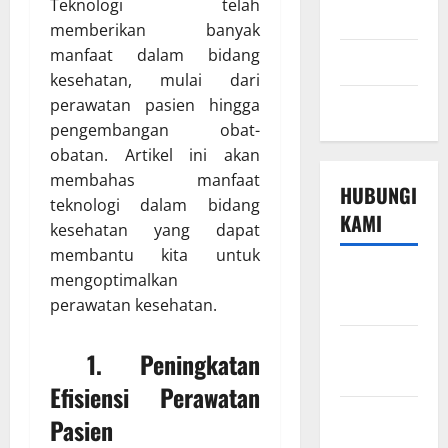
Teknologi telah
Sport
memberikan banyak
manfaat dalam bidang
Technology
kesehatan, mulai dari
perawatan pasien hingga
Travel
pengembangan obat-
obatan. Artikel ini akan
membahas manfaat
HUBUNGI
teknologi dalam bidang
KAMI
kesehatan yang dapat
membantu kita untuk
Beriklan di
mengoptimalkan
Sini
perawatan kesehatan.
Hubungi
1. Peningkatan
Kami
Efisiensi Perawatan
Kebijakan
Pasien
Privasi