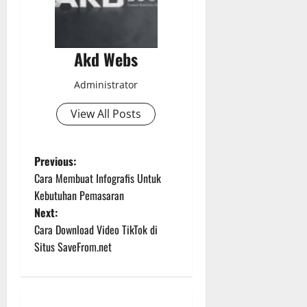
Akd Webs
Administrator
View All Posts
P
Previous:
Cara Membuat Infografis Untuk
o
Kebutuhan Pemasaran
Next:
s
Cara Download Video TikTok di
t
Situs SaveFrom.net
n