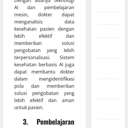
Dengan adanya teknologi
Juli 2023
AI dan pembelajaran
mesin, dokter dapat
Juni 2023
menganalisis data
kesehatan pasien dengan
Maret 2023
lebih efektif dan
memberikan solusi
Februari
pengobatan yang lebih
2023
terpersonalisasi. Sistem
Januari
kesehatan berbasis AI juga
2023
dapat membantu dokter
dalam mengidentifikasi
Desember
pola dan memberikan
2022
solusi pengobatan yang
lebih efektif dan aman
November
untuk pasien.
2022
3. Pembelajaran
Oktober