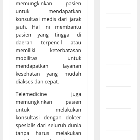
memungkinkan pasien
2025
untuk mendapatkan
konsultasi medis dari jarak
Mei 2025
jauh. Hal ini membantu
Maret 2025
pasien yang tinggal di
daerah terpencil atau
Januari
memiliki keterbatasan
2025
mobilitas untuk
mendapatkan layanan
Desember
kesehatan yang mudah
2024
diakses dan cepat.
November
Telemedicine juga
2024
memungkinkan pasien
untuk melakukan
Oktober
konsultasi dengan dokter
2024
spesialis dari seluruh dunia
tanpa harus melakukan
September