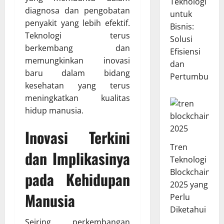
Teknologi
diagnosa dan pengobatan
untuk
penyakit yang lebih efektif.
Bisnis:
Teknologi terus
Solusi
berkembang dan
Efisiensi
memungkinkan inovasi
dan
baru dalam bidang
Pertumbuhan
kesehatan yang terus
meningkatkan kualitas
hidup manusia.
Inovasi Terkini
Tren
dan Implikasinya
Teknologi
Blockchain
pada Kehidupan
2025 yang
Manusia
Perlu
Diketahui
Seiring perkembangan