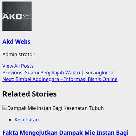
Akd Webs
Administrator
View All Posts
Post
Previous:
Suami Penjelajah Waktu | Secangkir Jo
Next:
Bimbel Abdinegara – Informasi Bisnis Online
navigation
Related Stories
Kesehatan
Fakta Mengejutkan Dampak Mie Instan Bagi