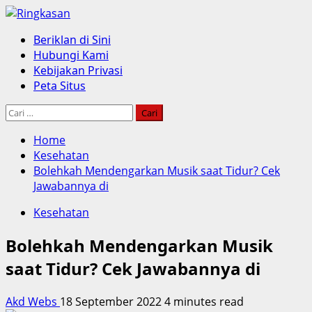
Skip
to
Primary
Beriklan di Sini
content
Menu
Hubungi Kami
Kebijakan Privasi
Peta Situs
Cari
untuk:
Home
Kesehatan
Bolehkah Mendengarkan Musik saat Tidur? Cek
Jawabannya di
Kesehatan
Bolehkah Mendengarkan Musik
saat Tidur? Cek Jawabannya di
Akd Webs
18 September 2022
4 minutes read