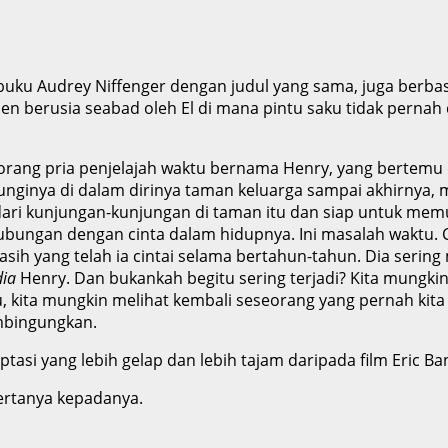
uku Audrey Niffenger dengan judul yang sama, juga berbasi
 berusia seabad oleh El di mana pintu saku tidak pernah 
seorang pria penjelajah waktu bernama Henry, yang bertemu d
nginya di dalam dirinya taman keluarga sampai akhirnya, m
a dari kunjungan-kunjungan di taman itu dan siap untuk m
ubungan dengan cinta dalam hidupnya. Ini masalah waktu. C
h yang telah ia cintai selama bertahun-tahun. Dia sering 
dia
Henry. Dan bukankah begitu sering terjadi? Kita mungki
 kita mungkin melihat kembali seseorang yang pernah kita
mbingungkan.
asi yang lebih gelap dan lebih tajam daripada film Eric B
ertanya kepadanya.