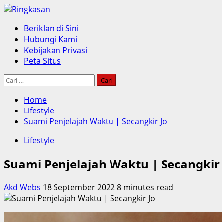
Skip
to
Primary
Beriklan di Sini
content
Menu
Hubungi Kami
Kebijakan Privasi
Peta Situs
Cari
untuk:
Home
Lifestyle
Suami Penjelajah Waktu | Secangkir Jo
Lifestyle
Suami Penjelajah Waktu | Secangkir 
Akd Webs
18 September 2022
8 minutes read