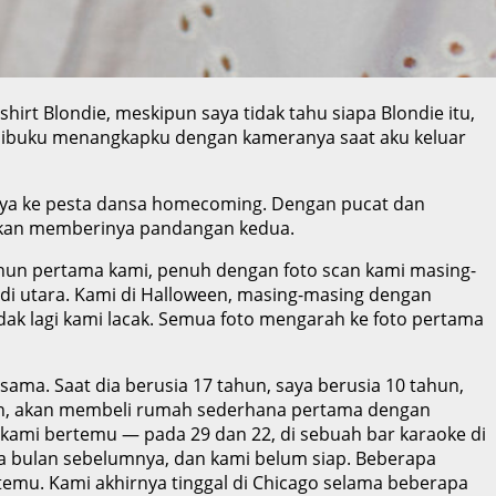
hirt Blondie, meskipun saya tidak tahu siapa Blondie itu,
at ibuku menangkapku dengan kameranya saat aku keluar
nnya ke pesta dansa homecoming. Dengan pucat dan
 akan memberinya pandangan kedua.
hun pertama kami, penuh dengan foto scan kami masing-
 di utara. Kami di Halloween, masing-masing dengan
ak lagi kami lacak. Semua foto mengarah ke foto pertama
ama. Saat dia berusia 17 tahun, saya berusia 10 tahun,
ahun, akan membeli rumah sederhana pertama dengan
a kami bertemu — pada 29 dan 22, di sebuah bar karaoke di
apa bulan sebelumnya, dan kami belum siap. Beberapa
temu. Kami akhirnya tinggal di Chicago selama beberapa