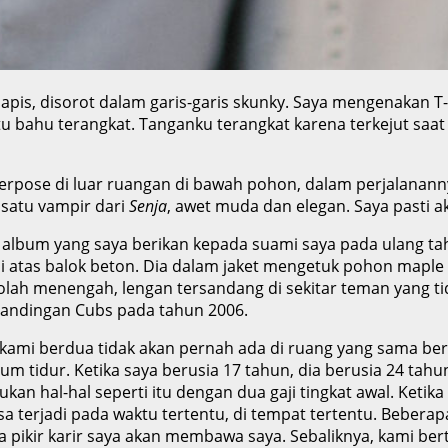
pis, disorot dalam garis-garis skunky. Saya mengenakan T-s
u bahu terangkat. Tanganku terangkat karena terkejut sa
 berpose di luar ruangan di bawah pohon, dalam perjalana
 satu vampir dari
Senja
, awet muda dan elegan. Saya pasti
album yang saya berikan kepada suami saya pada ulang ta
di atas balok beton. Dia dalam jaket mengetuk pohon maple
ah menengah, lengan tersandang di sekitar teman yang tid
tandingan Cubs pada tahun 2006.
kami berdua tidak akan pernah ada di ruang yang sama bers
m tidur. Ketika saya berusia 17 tahun, dia berusia 24 t
an hal-hal seperti itu dengan dua gaji tingkat awal. Ketik
sa terjadi pada waktu tertentu, di tempat tertentu. Beber
 pikir karir saya akan membawa saya. Sebaliknya, kami ber