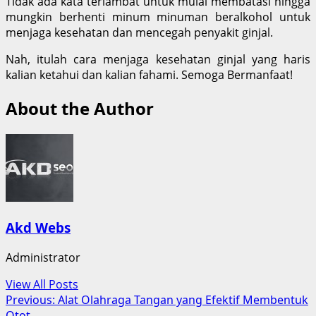
Tidak ada kata terlambat untuk mulai membatasi hingga
mungkin berhenti minum minuman beralkohol untuk
menjaga kesehatan dan mencegah penyakit ginjal.
Nah, itulah cara menjaga kesehatan ginjal yang haris
kalian ketahui dan kalian fahami. Semoga Bermanfaat!
About the Author
Akd Webs
Administrator
View All Posts
Post
Previous:
Alat Olahraga Tangan yang Efektif Membentuk
Otot