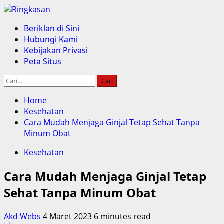
Skip
to
Primary
Beriklan di Sini
content
Menu
Hubungi Kami
Kebijakan Privasi
Peta Situs
Cari
untuk:
Home
Kesehatan
Cara Mudah Menjaga Ginjal Tetap Sehat Tanpa
Minum Obat
Kesehatan
Cara Mudah Menjaga Ginjal Tetap
Sehat Tanpa Minum Obat
Akd Webs
4 Maret 2023
6 minutes read