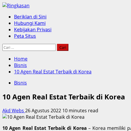
Skip
to
Primary
Beriklan di Sini
content
Menu
Hubungi Kami
Kebijakan Privasi
Peta Situs
Cari
untuk:
Home
Bisnis
10 Agen Real Estat Terbaik di Korea
Bisnis
10 Agen Real Estat Terbaik di Korea
Akd Webs
26 Agustus 2022
10 minutes read
10 Agen Real Estat Terbaik di Korea
– Korea memiliki p