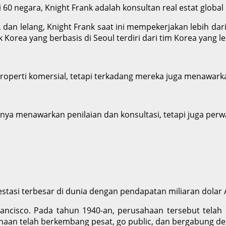
i 60 negara, Knight Frank adalah konsultan real estat glo
i, dan lelang, Knight Frank saat ini mempekerjakan lebih dar
Korea yang berbasis di Seoul terdiri dari tim Korea yang leb
operti komersial, tetapi terkadang mereka juga menawarkan
anya menawarkan penilaian dan konsultasi, tetapi juga per
estasi terbesar di dunia dengan pendapatan miliaran dolar 
ncisco. Pada tahun 1940-an, perusahaan tersebut telah 
usahaan telah berkembang pesat, go public, dan bergabung d