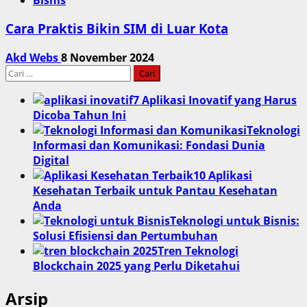
Cara Praktis Bikin SIM di Luar Kota
Akd Webs
8 November 2024
Cari
untuk:
7 Aplikasi Inovatif yang Harus
Dicoba Tahun Ini
Teknologi
Informasi dan Komunikasi: Fondasi Dunia
Digital
10 Aplikasi
Kesehatan Terbaik untuk Pantau Kesehatan
Anda
Teknologi untuk Bisnis:
Solusi Efisiensi dan Pertumbuhan
Tren Teknologi
Blockchain 2025 yang Perlu Diketahui
Arsip