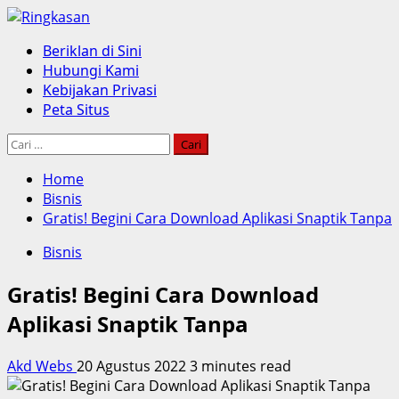
Skip
to
Primary
Beriklan di Sini
content
Menu
Hubungi Kami
Kebijakan Privasi
Peta Situs
Cari
untuk:
Home
Bisnis
Gratis! Begini Cara Download Aplikasi Snaptik Tanpa
Bisnis
Gratis! Begini Cara Download
Aplikasi Snaptik Tanpa
Akd Webs
20 Agustus 2022
3 minutes read