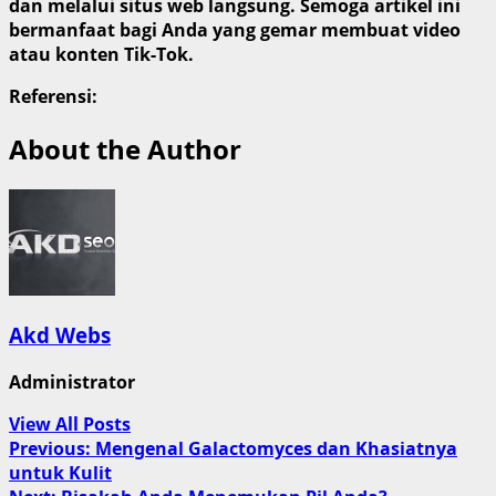
dan melalui situs web langsung. Semoga artikel ini
bermanfaat bagi Anda yang gemar membuat video
atau konten Tik-Tok.
Referensi:
About the Author
Akd Webs
Administrator
View All Posts
Post
Previous:
Mengenal Galactomyces dan Khasiatnya
untuk Kulit
navigation